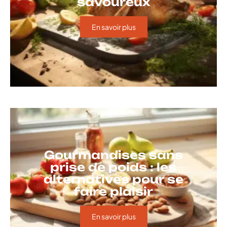
savoureux
En savoir plus
Gourmandises sans
prise de poids : les
alternatives pour se
faire plaisir
En savoir plus