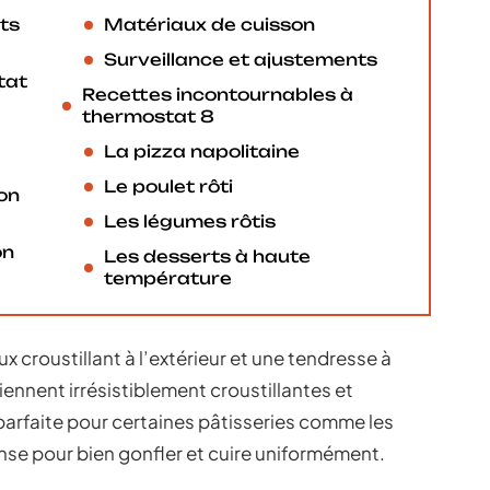
ts
Matériaux de cuisson
Surveillance et ajustements
tat
Recettes incontournables à
thermostat 8
La pizza napolitaine
Le poulet rôti
on
Les légumes rôtis
on
Les desserts à haute
température
x croustillant à l’extérieur et une tendresse à
eviennent irrésistiblement croustillantes et
parfaite pour certaines pâtisseries comme les
se pour bien gonfler et cuire uniformément.