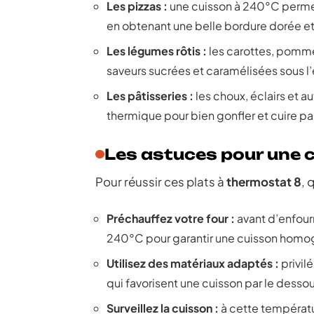
Les pizzas :
une cuisson à 240°C permet
en obtenant une belle bordure dorée et 
Les légumes rôtis :
les carottes, pomme
saveurs sucrées et caramélisées sous l’
Les pâtisseries :
les choux, éclairs et a
thermique pour bien gonfler et cuire p
Les astuces pour une 
Pour réussir ces plats à
thermostat 8
, 
Préchauffez votre four :
avant d’enfourn
240°C pour garantir une cuisson homo
Utilisez des matériaux adaptés :
privil
qui favorisent une cuisson par le dessous
Surveillez la cuisson :
à cette températu