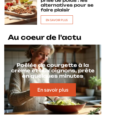
prise de poids : les
alternatives pour se
faire plaisir
EN SAVOIR PLUS
Au coeur de l'actu
Poêlée de courgette à la
crème et aux oignons, prête
en quelques minutes
En savoir plus