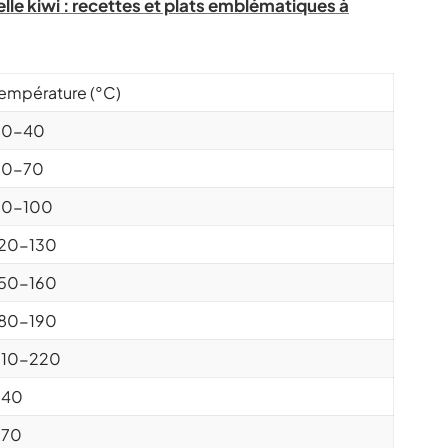
elle kiwi : recettes et plats emblématiques à
empérature (°C)
30-40
60-70
90-100
120-130
150-160
180-190
210-220
240
270