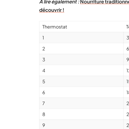
A lire également :
Nourriture traditionn
découvrir !
Thermostat
T
1
2
3
4
5
6
7
8
9