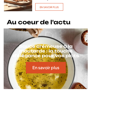
EN SAVOIR PLUS
Au coeur de l'actu
Sauce crémeuse à la
moutarde : la touche
d’élégance pour vos plats
En savoir plus