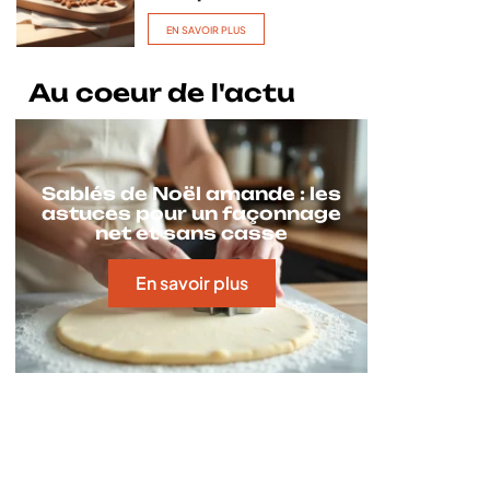
EN SAVOIR PLUS
Au coeur de l'actu
Sablés de Noël amande : les
astuces pour un façonnage
net et sans casse
En savoir plus