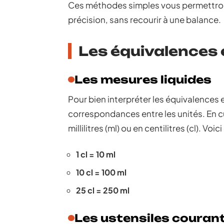
Ces méthodes simples vous permettront 
précision, sans recourir à une balance.
Les équivalences 
Les mesures liquides
Pour bien interpréter les équivalences 
correspondances entre les unités. En c
millilitres (ml) ou en centilitres (cl). V
1 cl = 10 ml
10 cl = 100 ml
25 cl = 250 ml
Les ustensiles couran