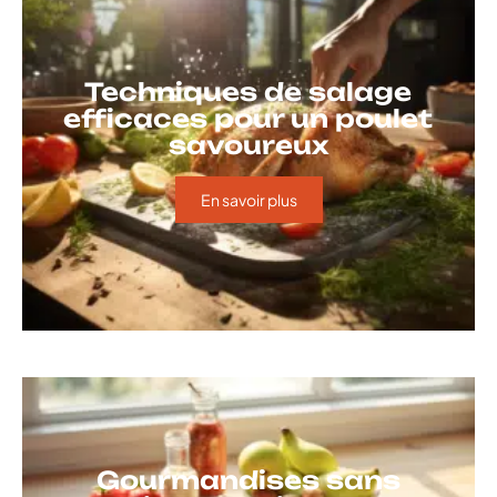
Techniques de salage
efficaces pour un poulet
savoureux
En savoir plus
Gourmandises sans