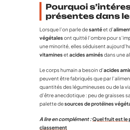
Pourquoi s’intére
présentes dans les
Lorsque l’on parle de
santé
et d’
alimen
végétales
ont quitté l’ombre pour s’imp
une minorité, elles séduisent aujourd’h
vitamines
et
acides aminés
dans une al
Le corps humain a besoin d’
acides ami
peuvent être fabriqués que par l’alimen
quantités des légumineuses ou de la via
d’être anecdotique : peu de graisses sa
palette de
sources de protéines végét
A lire en complément :
Quel fruit est le
classement