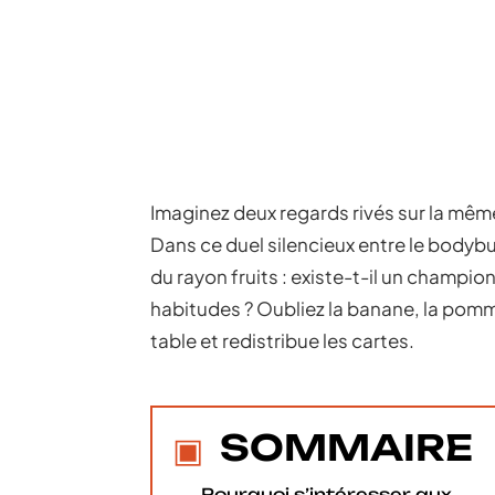
Imaginez deux regards rivés sur la même 
Dans ce duel silencieux entre le bodybui
du rayon fruits : existe-t-il un champi
habitudes ? Oubliez la banane, la pomme 
table et redistribue les cartes.
SOMMAIRE
Pourquoi s’intéresser aux