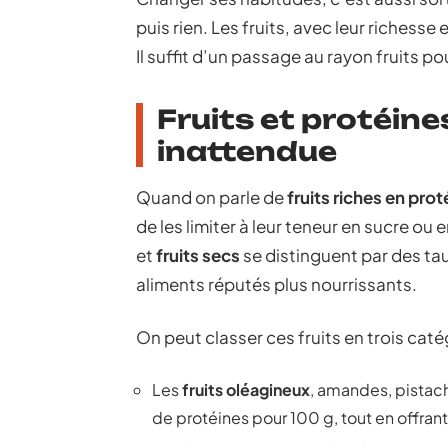
puis rien. Les fruits, avec leur riches
Il suffit d’un passage au rayon fruits p
Fruits et protéines
inattendue
Quand on parle de
fruits riches en prot
de les limiter à leur teneur en sucre ou
et
fruits secs
se distinguent par des tau
aliments réputés plus nourrissants.
On peut classer ces fruits en trois caté
Les
fruits oléagineux
, amandes, pistach
de protéines pour 100 g, tout en offran