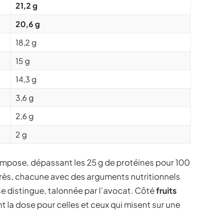
21,2 g
20,6 g
18,2 g
15 g
14,3 g
3,6 g
2,6 g
2 g
impose, dépassant les 25 g de protéines pour 100
près, chacune avec des arguments nutritionnels
e distingue, talonnée par l’avocat. Côté
fruits
nt la dose pour celles et ceux qui misent sur une