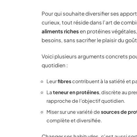
Pour qui souhaite diversifier ses appor
curieux, tout réside dans l’art de comb
aliments riches
en protéines végétales, 
besoins, sans sacrifier le plaisir du goût
Voici plusieurs arguments concrets pour
quotidien :
Leur
fibres
contribuent à la satiété et p
La
teneur en protéines
, discrète au pre
rapproche de l’objectif quotidien.
Miser sur une variété de
sources de pro
complète et diversifiée.
Changer ses habitudes, c’est aussi sor