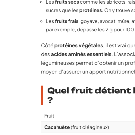
Les
fruits secs
comme les abricots, raisi
sucres que les
protéines
. On y trouve 
Les
fruits frais
, goyave, avocat, mûre, a
par exemple, dépasse les 2 g pour 100 g
Côté
protéines végétales
, il est vrai 
des
acides aminés essentiels
. L’assoc
légumineuses permet d’obtenir un profil 
moyen d’assurer un apport nutritionnel
Quel fruit détient
?
Fruit
Cacahuète
(fruit oléagineux)