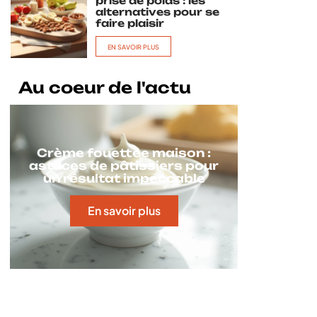
prise de poids : les
alternatives pour se
faire plaisir
EN SAVOIR PLUS
Au coeur de l'actu
Crème fouettée maison :
astuces de pâtissiers pour
un résultat impeccable
En savoir plus