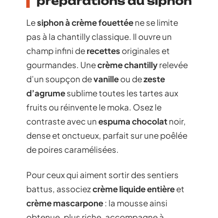
préparations au siphon
Le
siphon à crème fouettée
ne se limite
pas à la chantilly classique. Il ouvre un
champ infini de
recettes
originales et
gourmandes. Une
crème chantilly
relevée
d’un soupçon de
vanille
ou de
zeste
d’agrume
sublime toutes les tartes aux
fruits ou réinvente le moka. Osez le
contraste avec un
espuma chocolat
noir,
dense et onctueux, parfait sur une poêlée
de poires caramélisées.
Pour ceux qui aiment sortir des sentiers
battus, associez
crème liquide entière
et
crème mascarpone
: la mousse ainsi
obtenue, plus riche, accompagne à