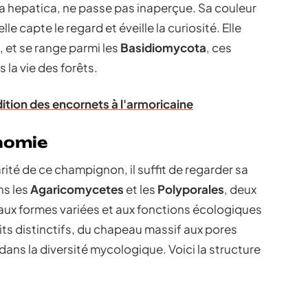
a hepatica, ne passe pas inaperçue. Sa couleur
le capte le regard et éveille la curiosité. Elle
, et se range parmi les
Basidiomycota
, ces
 la vie des forêts.
adition des encornets à l'armoricaine
onomie
rité de ce champignon, il suffit de regarder sa
ns les
Agaricomycetes
et les
Polyporales
, deux
ux formes variées et aux fonctions écologiques
its distinctifs, du chapeau massif aux pores
dans la diversité mycologique. Voici la structure