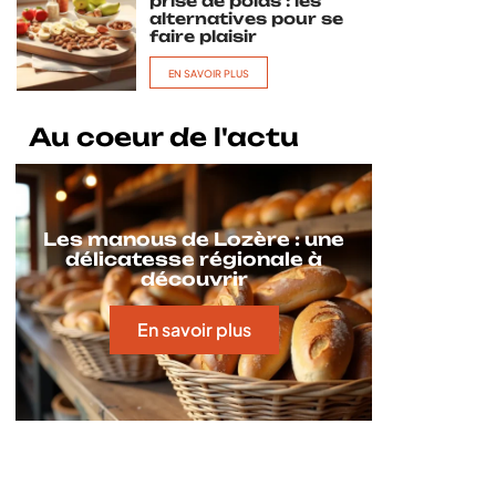
prise de poids : les
alternatives pour se
faire plaisir
EN SAVOIR PLUS
Au coeur de l'actu
Les manous de Lozère : une
délicatesse régionale à
découvrir
En savoir plus