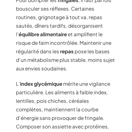
Pour dompter les
fringales
, il faut parfois
bousculer ses réflexes. Certaines
routines, grignotage à tout va, repas
sautés, dîners tardifs, désorganisent
l’
équilibre alimentaire
et amplifient le
risque de faim incontrôlée. Maintenir une
régularité dans les
repas
pose les bases
d’un métabolisme plus stable, moins sujet
aux envies soudaines.
L’
index glycémique
mérite une vigilance
particulière. Les aliments à faible index,
lentilles, pois chiches, céréales
complètes, maintiennent la courbe
d’énergie sans provoquer de fringale.
Composer son assiette avec protéines,