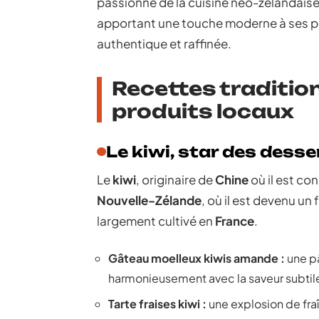
passionné de la cuisine néo-zélandaise e
apportant une touche moderne à ses pla
authentique et raffinée.
Recettes traditio
produits locaux
Le kiwi, star des desse
Le
kiwi
, originaire de
Chine
où il est co
Nouvelle-Zélande
, où il est devenu un 
largement cultivé en
France
.
Gâteau moelleux kiwis amande :
une pâ
harmonieusement avec la saveur subti
Tarte fraises kiwi :
une explosion de fraî