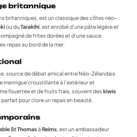
ge britannique
ons britanniques, est un classique des côtes néo-
ki
ou du
Tarakihi
, est enrobé d’une pâte légère et
 Accompagné de frites dorées et d’une sauce
des repas au bord de la mer.
tional
e, source de débat amical entre Néo-Zélandais
e meringue croustillante à l’extérieur et
ème fouettée et de fruits frais, souvent des
kiwis
st parfait pour clore un repas en beauté.
temporains
table St Thomas
à
Reims
, est un ambassadeur