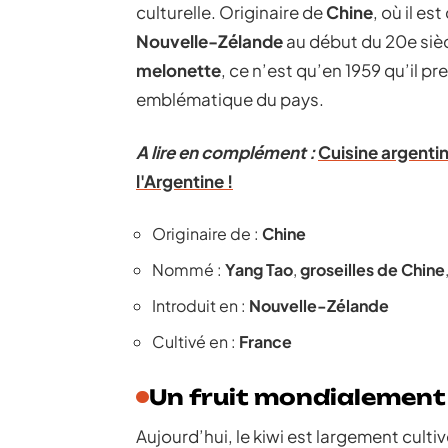
culturelle. Originaire de
Chine
, où il e
Nouvelle-Zélande
au début du 20e si
melonette
, ce n’est qu’en 1959 qu’il p
emblématique du pays.
A lire en complément :
Cuisine argenti
l'Argentine !
Originaire de :
Chine
Nommé :
Yang Tao
,
groseilles de Chine
Introduit en :
Nouvelle-Zélande
Cultivé en :
France
Un fruit mondialement
Aujourd’hui, le kiwi est largement cul