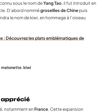
st connu sous le nom de
Yang Tao
, il fut introduit en
ècle. D’abord nommé
groseilles de Chine
puis
rendra le nom de kiwi, en hommage à l’oiseau
ne : Découvrez les plats emblématiques de
,
melonette
,
kiwi
 apprécié
tivé, notamment en
France
. Cette expansion