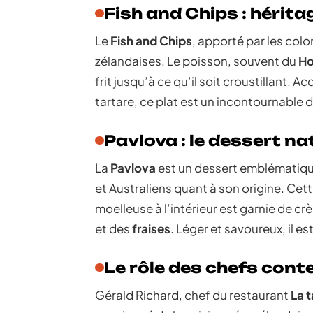
Fish and Chips : hérita
Le
Fish and Chips
, apporté par les col
zélandaises. Le poisson, souvent du
Ho
frit jusqu’à ce qu’il soit croustillant.
tartare, ce plat est un incontournable 
Pavlova : le dessert na
La
Pavlova
est un dessert emblématiqu
et Australiens quant à son origine. Cett
moelleuse à l’intérieur est garnie de cr
et des
fraises
. Léger et savoureux, il e
Le rôle des chefs con
Gérald Richard, chef du restaurant
La 