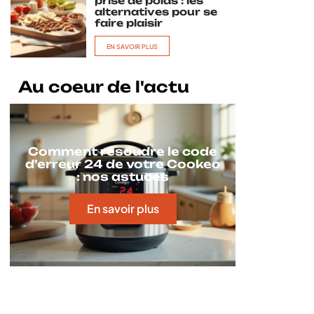
prise de poids : les
alternatives pour se
faire plaisir
EN SAVOIR PLUS
Au coeur de l'actu
Comment résoudre le code
d’erreur 24 de votre Cookeo
: nos astuces
En savoir plus