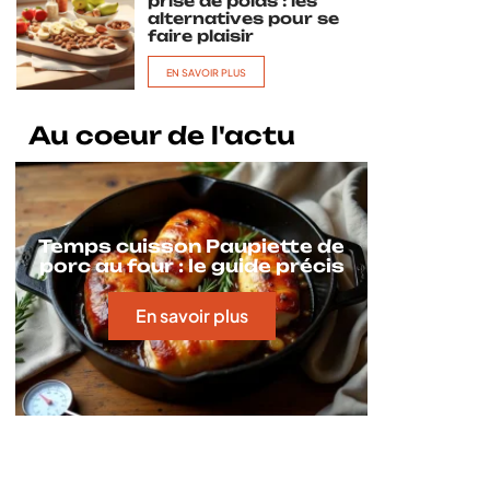
prise de poids : les
alternatives pour se
faire plaisir
EN SAVOIR PLUS
Au coeur de l'actu
Temps cuisson Paupiette de
porc au four : le guide précis
En savoir plus