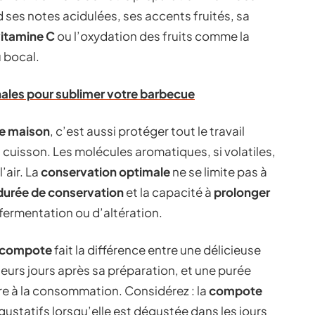
ses notes acidulées, ses accents fruités, sa
vitamine C
ou l’oxydation des fruits comme la
 bocal.
nales pour sublimer votre barbecue
te maison
, c’est aussi protéger tout le travail
a cuisson. Les molécules aromatiques, si volatiles,
’air. La
conservation optimale
ne se limite pas à
durée de conservation
et la capacité à
prolonger
fermentation ou d’altération.
a compote
fait la différence entre une délicieuse
urs jours après sa préparation, et une purée
e à la consommation. Considérez : la
compote
ustatifs lorsqu’elle est dégustée dans les jours