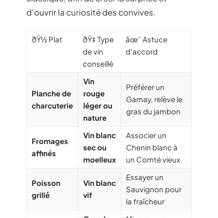
d’ouvrir la curiosité des convives.
ðŸ½ Plat
ðŸ‡ Type
âœ¨ Astuce
de vin
d’accord
conseillé
Vin
Préférer un
Planche de
rouge
Gamay, relève le
charcuterie
léger ou
gras du jambon
nature
Vin blanc
Associer un
Fromages
sec ou
Chenin blanc à
affinés
moelleux
un Comté vieux
Essayer un
Poisson
Vin blanc
Sauvignon pour
grillé
vif
la fraîcheur