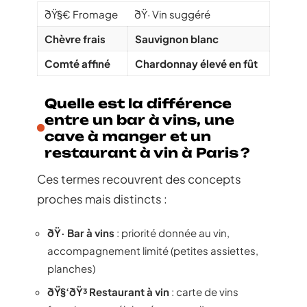
ðŸ§€ Fromage
ðŸ· Vin suggéré
Chèvre frais
Sauvignon blanc
Comté affiné
Chardonnay élevé en fût
Quelle est la différence
entre un bar à vins, une
cave à manger et un
restaurant à vin à Paris ?
Ces termes recouvrent des concepts
proches mais distincts :
ðŸ· Bar à vins
: priorité donnée au vin,
accompagnement limité (petites assiettes,
planches)
ðŸ§‘‍ðŸ³ Restaurant à vin
: carte de vins