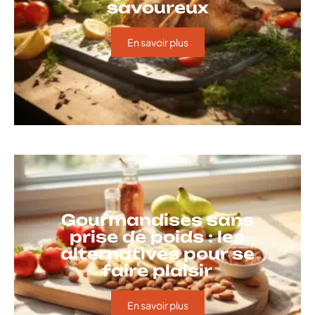
savoureux
En savoir plus
Gourmandises sans
prise de poids : les
alternatives pour se
faire plaisir
En savoir plus