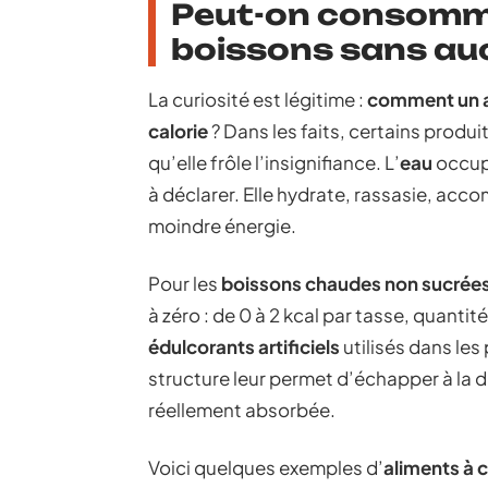
Peut-on consomme
boissons sans auc
La curiosité est légitime :
comment un al
calorie
? Dans les faits, certains produ
qu’elle frôle l’insignifiance. L’
eau
occupe
à déclarer. Elle hydrate, rassasie, acc
moindre énergie.
Pour les
boissons chaudes non sucrée
à zéro : de 0 à 2 kcal par tasse, quantit
édulcorants artificiels
utilisés dans les
structure leur permet d’échapper à la d
réellement absorbée.
Voici quelques exemples d’
aliments à c