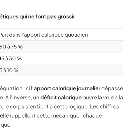
étiques qui ne font pas grossir
Part dans l’apport calorique quotidien
60 à 75 %
15 à 30 %
5 à 10 %
quation : si l’
apport calorique journalier
dépasse
. À l’inverse, un
déficit calorique
ouvre la voie à la
 le corps s’en tient à cette logique. Les chiffres
elle
rappellent cette mécanique : chaque
ique.