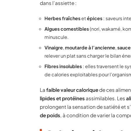
dans l’assiette :
Herbes fraîches
et
épices
: saveurs int
Algues comestibles
(nori, wakamé, kom
minuscule.
Vinaigre
,
moutarde à l’ancienne
,
sauce 
relever un plat sans charger le bilan én
Fibres insolubles
: elles traversent le s
de calories exploitables pour l’organis
La
faible valeur calorique
de ces alimen
lipides et protéines
assimilables. Les
a
prolongent la sensation de satiété et s
de poids
, à condition de varier la comp