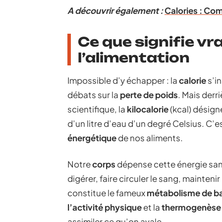
A découvrir également :
Calories : Co
Ce que signifie vr
l’alimentation
Impossible d’y échapper : la
calorie
s’in
débats sur la
perte de poids
. Mais derri
scientifique, la
kilocalorie
(kcal) désign
d’un litre d’eau d’un degré Celsius. C’es
énergétique
de nos aliments.
Notre
corps
dépense cette énergie sans 
digérer, faire circuler le sang, mainten
constitue le fameux
métabolisme de b
l’activité physique
et la
thermogenèse 
assimiler ce qu’on avale.