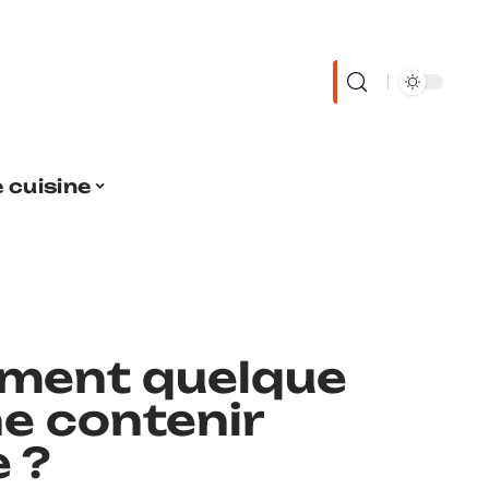
 cuisine
mment quelque
ne contenir
 ?