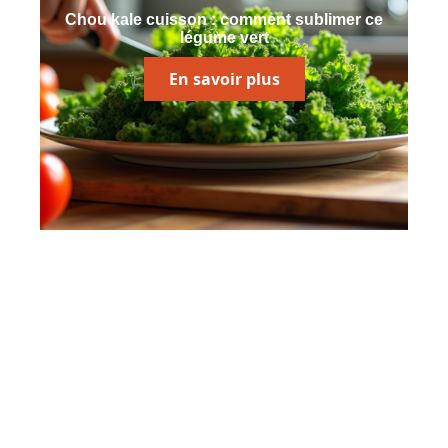
Chou kale cuisson : comment sublimer ce
légume vert
En savoir plus
Contact
Mentions Légales
Sitemap
© 2025 | gastronomiedujour.fr