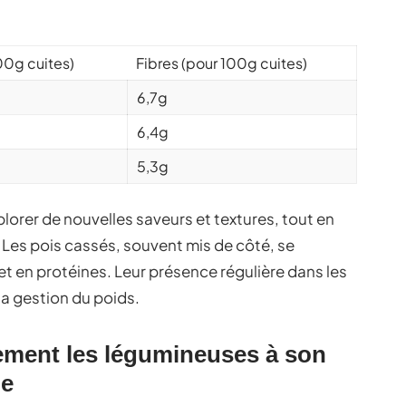
00g cuites)
Fibres (pour 100g cuites)
6,7g
6,4g
5,3g
plorer de nouvelles saveurs et textures, tout en
 Les pois cassés, souvent mis de côté, se
t en protéines. Leur présence régulière dans les
la gestion du poids.
ement les légumineuses à son
ne