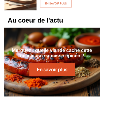
EN SAVOIR PLUS
Au coeur de l'actu
Merguez : quelle viande cache cette
délicieuse saucisse épicée ?
En savoir plus