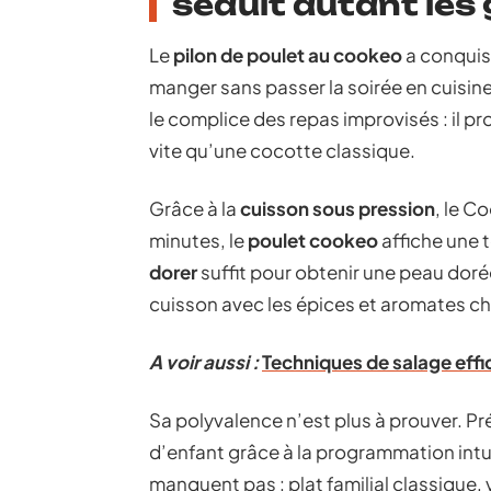
séduit autant le
Le
pilon de poulet au cookeo
a conquis 
manger sans passer la soirée en cuisine
le complice des repas improvisés : il p
vite qu’une cocotte classique.
Grâce à la
cuisson sous pression
, le C
minutes, le
poulet cookeo
affiche une 
dorer
suffit pour obtenir une peau dorée
cuisson avec les épices et aromates ch
A voir aussi :
Techniques de salage eff
Sa polyvalence n’est plus à prouver. P
d’enfant grâce à la programmation intui
manquent pas : plat familial classique