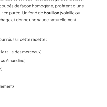
écoupés de façon homogène, profitent d’une
nir en purée. Un fond de
bouillon
(volaille ou
ochage et donne une sauce naturellement
our réussir cette recette :
t la taille des morceaux)
e ou Amandine)
n)
idement)