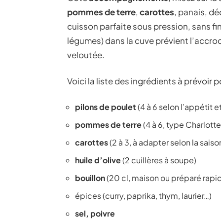
pommes de terre
,
carottes
, panais, d
cuisson parfaite sous pression, sans fi
légumes) dans la cuve prévient l’accr
veloutée.
Voici la liste des ingrédients à prévoir p
pilons de poulet
(4 à 6 selon l’appétit e
pommes de terre
(4 à 6, type Charlott
carottes
(2 à 3, à adapter selon la saiso
huile d’olive
(2 cuillères à soupe)
bouillon
(20 cl, maison ou préparé rap
épices (curry, paprika, thym, laurier…)
sel, poivre