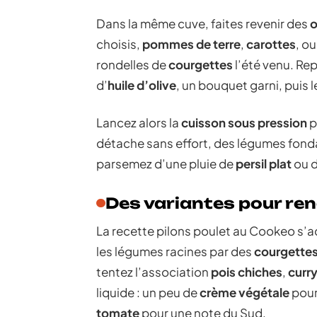
Dans la même cuve, faites revenir des
o
choisis,
pommes de terre
,
carottes
, o
rondelles de
courgettes
l’été venu. Rep
d’
huile d’olive
, un bouquet garni, puis 
Lancez alors la
cuisson sous pression
p
détache sans effort, des légumes fond
parsemez d’une pluie de
persil plat
ou d
Des variantes pour reno
La recette pilons poulet au Cookeo s’ad
les légumes racines par des
courgette
tentez l’association
pois chiches
,
curr
liquide : un peu de
crème végétale
pour
tomate
pour une note du Sud.