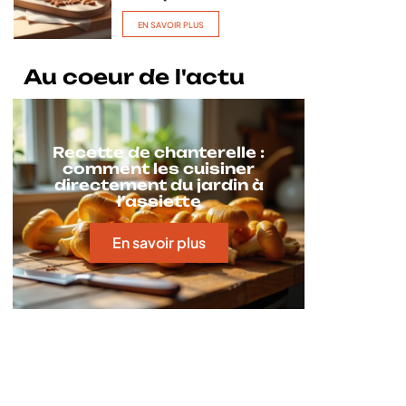
EN SAVOIR PLUS
Au coeur de l'actu
Recette de chanterelle :
comment les cuisiner
directement du jardin à
l’assiette
En savoir plus