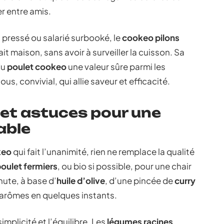
er entre amis.
 pressé ou salarié surbooké, le
cookeo pilons
it maison, sans avoir à surveiller la cuisson. Sa
du
poulet cookeo
une valeur sûre parmi les
ous, convivial, qui allie saveur et efficacité.
 et astuces pour une
able
keo
qui fait l’unanimité, rien ne remplace la qualité
poulet fermiers
, ou bio si possible, pour une chair
ute, à base d’
huile d’olive
, d’une pincée de
curry
s arômes en quelques instants.
simplicité et l’équilibre. Les
légumes racines
,