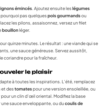
ignons émincés
. Ajoutez ensuite les
légumes
u pourquoi pas quelques
pois gourmands
ou
lacez les pilons, assaisonnez, versez un filet
le
bouillon
léger.
our quinze minutes. Le résultat : une viande qui se
ants, une sauce généreuse. Servez aussitôt,
e coriandre pour la fraîcheur.
uveler le plaisir
apte à toutes les inspirations. L’été, remplacez
s
et des
tomates
pour une version ensoleillée, ou
y
pour un clin d’œil oriental. Modifiez la base
 une sauce enveloppante, ou du
coulis de