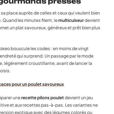
s gourmands pressés
sa place auprès de celles et ceux qui veulent bien
. Quand les minutes filent, le
multicuiseur
devient
romet un plat savoureux, généreux et prêt bien plus
ookeo bouscule les codes : en moins de vingt
tendreté qui surprend. Un passage par le mode
, légèrement croustillante, avant de lancer la
oisis.
icaces pour un poulet savoureux
réparer une
recette pilons poulet
devient un jeu
tive et aux recettes pas-à-pas. Les variantes ne
, version exotique avec des légumes colorés ou