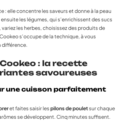
 : elle concentre les saveurs et donne à la peau
ez ensuite les légumes, qui s’enrichissent des sucs
in, variez les herbes, choisissez des produits de
 Cookeo s’occupe de la technique, à vous
a différence.
 Cookeo : la recette
variantes savoureuses
ur une cuisson parfaitement
orer
et faites saisir les
pilons de poulet
sur chaque
s arômes se développent. Cinq minutes suffisent.