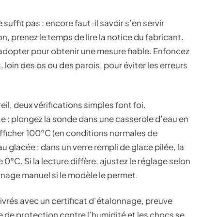
ffit pas : encore faut-il savoir s’en servir
n, prenez le temps de lire la notice du fabricant.
 adopter pour obtenir une mesure fiable. Enfoncez
 loin des os ou des parois, pour éviter les erreurs
il, deux vérifications simples font foi.
te : plongez la sonde dans une casserole d’eau en
 afficher 100°C (en conditions normales de
u glacée : dans un verre rempli de glace pilée, la
°C. Si la lecture diffère, ajustez le réglage selon
onnage manuel si le modèle le permet.
ivrés avec un certificat d’étalonnage, preuve
ce de protection contre l’humidité et les chocs se