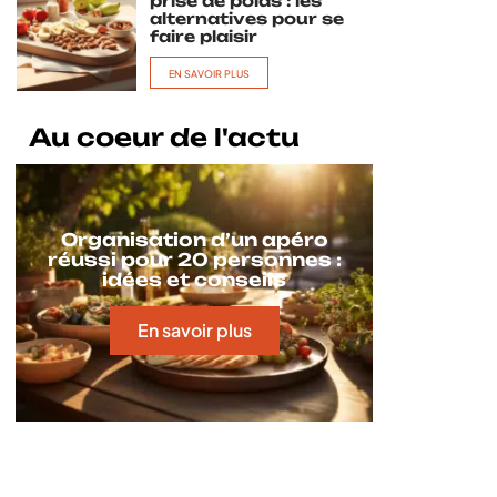
prise de poids : les
alternatives pour se
faire plaisir
EN SAVOIR PLUS
Au coeur de l'actu
Organisation d’un apéro
réussi pour 20 personnes :
idées et conseils
En savoir plus