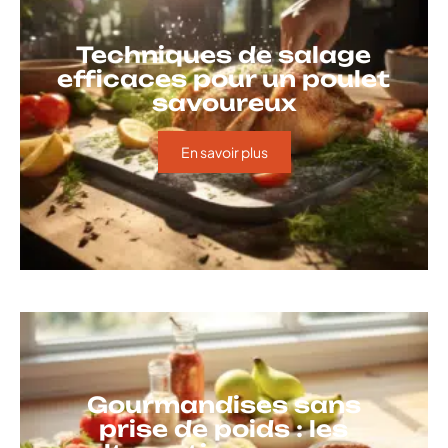
Techniques de salage
efficaces pour un poulet
savoureux
En savoir plus
Gourmandises sans
prise de poids : les