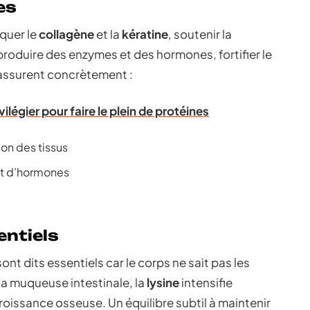
es
iquer le
collagène
et la
kératine
, soutenir la
 produire des enzymes et des hormones, fortifier le
 assurent concrètement :
ilégier pour faire le plein de protéines
ion des tissus
 et d’hormones
entiels
ont dits essentiels car le corps ne sait pas les
la muqueuse intestinale, la
lysine
intensifie
croissance osseuse. Un équilibre subtil à maintenir