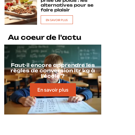
prise de poids : les
alternatives pour se
faire plaisir
EN SAVOIR PLUS
Au coeur de l'actu
Faut-il encore apprendre les
règles de conversion ltr kg à
l’école ?
En savoir plus