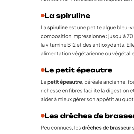
La spiruline
La
spiruline
est une petite algue bleu-
composition impressionne : jusqu’à 70 
la vitamine B12 et des antioxydants. El
alimentation végétarienne ou végétali
Le petit épeautre
Le
petit épeautre
, céréale ancienne, fo
richesse en fibres facilite la digestion 
aider à mieux gérer son appétit au quot
Les drêches de brasse
Peu connues, les
drêches de brasseur
s