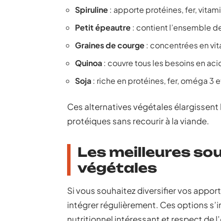
Spiruline
: apporte protéines, fer, vitam
Petit épeautre
: contient l’ensemble d
Graines de courge
: concentrées en vi
Quinoa
: couvre tous les besoins en ac
Soja
: riche en protéines, fer, oméga 3 e
Ces alternatives végétales élargissent 
protéiques sans recourir à la viande.
Les meilleures so
végétales
Si vous souhaitez diversifier vos appor
intégrer régulièrement. Ces options s’i
nutritionnel intéressant et respect de 